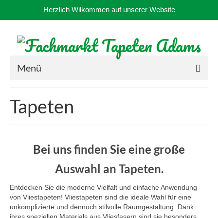
Herzlich Wilkommen auf unserer Website
Menü
Startseite
Tapeten
Anfahrt
Aktuell
Bei uns finden Sie eine große
Kontakt
Auswahl an Tapeten.
Sortiment
Entdecken Sie die moderne Vielfalt und einfache Anwendung
Über Uns
von Vliestapeten! Vliestapeten sind die ideale Wahl für eine
unkomplizierte und dennoch stilvolle Raumgestaltung. Dank
Fotos
ihres speziellen Materials aus Vliesfasern sind sie besonders