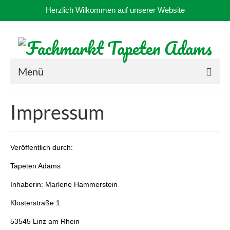
Herzlich Wilkommen auf unserer Website
Menü
Startseite
Impressum
Anfahrt
Aktuell
Veröffentlich durch:
Kontakt
Tapeten Adams
Sortiment
Inhaberin: Marlene Hammerstein
Klosterstraße 1
Über Uns
53545 Linz am Rhein
Fotos